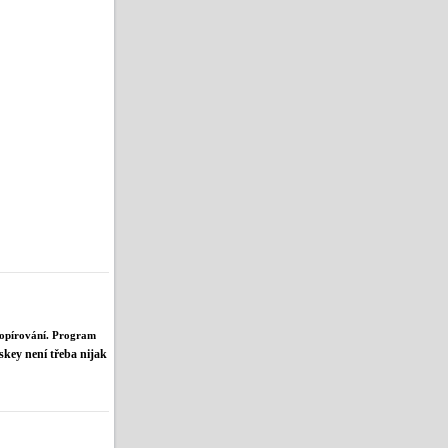
kopírování. Program
ey není třeba nijak