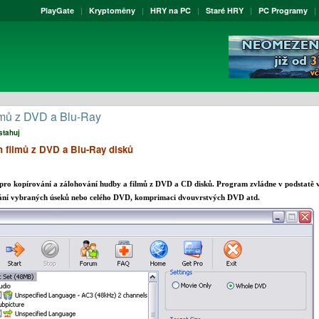
PlayGate
Kryptoměny
HRY na PC
Staré HRY
PC Programy
ilmů z DVD a Blu-Ray
stahuj
h filmů z DVD a Blu-Ray disků
ro kopírování a zálohování hudby a filmů z DVD a CD disků. Program zvládne v podstatě vš
ní vybraných úseků nebo celého DVD, komprimaci dvouvrstvých DVD atd.