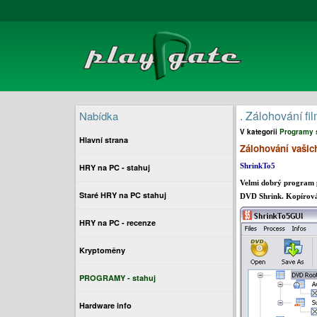
. Zálohování f
Nabídka
V kategorii
Programy 
Hlavní strana
Zálohování vašic
HRY na PC - stahuj
ShrinkTo5
Velmi dobrý program p
Staré HRY na PC stahuj
DVD Shrink. Kopírová
HRY na PC - recenze
Kryptoměny
PROGRAMY - stahuj
Hardware info