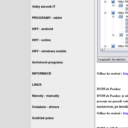
Velký slovník IT
PROGRAMY - tablet
HRY - android
HRY - online
HRY - windows mobile
Antivirové programy
INFORMACE
Odkaz ke stažení :
htt
LINUX
DVDFab Passkey
Návody - manuály
DVDFab Passkey je uži
pracuje na pozadí vaš
Ovladače - drivers
nastavovat, po insta
Odkaz ke stažení :
htt
Grafické práce