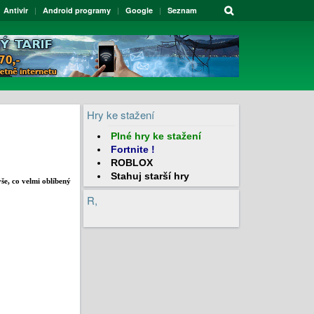
Antivir
Android programy
Google
Seznam
Hry ke stažení
Plné hry
ke stažení
Fortnite
!
ROBLOX
Stahuj
starší hry
e, co velmi oblíbený
R,