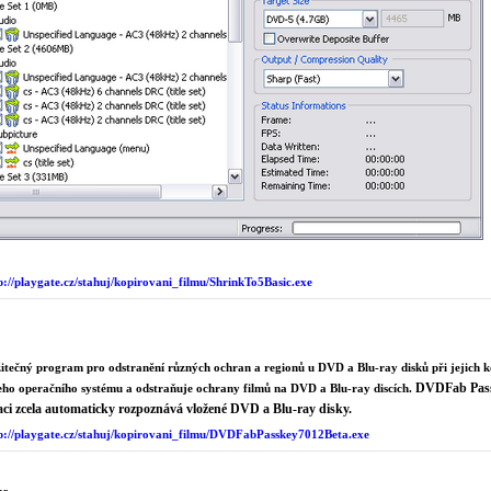
p://playgate.cz/stahuj/kopirovani_filmu/
ShrinkTo5Basic.exe
tečný program pro odstranění různých ochran a regionů u DVD a Blu-ray disků při jejich 
DVDFab Passk
eho operačního systému a odstraňuje ochrany filmů na DVD a Blu-ray discích.
laci zcela automaticky rozpoznává vložené DVD a Blu-ray disky.
p://playgate.cz/stahuj/kopirovani_filmu/DVDFabPasskey7012Beta.exe