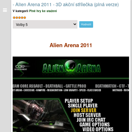
- Alien Arena 2011 - 3D akční střílečka (plná verze)
V kategorii
Plné hry ke stažení
Hodnocení
Hodnoťte
uživatelů:
5
/
5
prosím
Alien Arena 2011